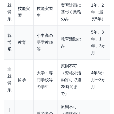
就
実習計画に
1年、2
技能実
技能実習
労
基づく業務
年（最
習
生
系
のみ
長5年）
5年、3
就
小中高の
教育活動の
年、1
労
教育
語学教師
み
年、3か
系
等
月
原則不可
非
大学・専
（資格外活
4年3か
就
留学
門学校等
動許可で週
月〜3か
労
の学生
28時間ま
月
系
で）
原則不可
非
就労者の
（資格外活