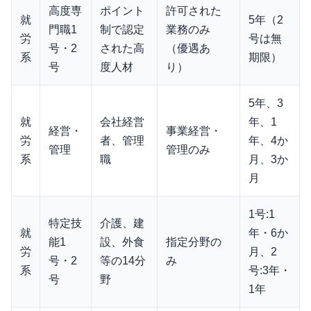
高度専
ポイント
許可された
就
5年（2
門職1
制で認定
業務のみ
労
号は無
号・2
された高
（優遇あ
系
期限）
号
度人材
り）
5年、3
就
会社経営
年、1
経営・
事業経営・
労
者、管理
年、4か
管理
管理のみ
系
職
月、3か
月
1号:1
特定技
介護、建
就
年・6か
能1
設、外食
指定分野の
労
月、2
号・2
等の14分
み
系
号:3年・
号
野
1年