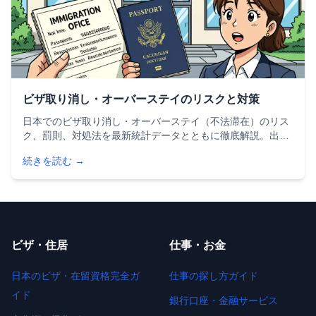
ビザ取り消し・オーバーステイのリスクと対策
日本でのビザ取り消し・オーバーステイ（不法滞在）のリス
ク、罰則、対処法を最新統計データとともに徹底解説。出国
命令制度や在留特別許可の活用法、予防対策まで、外国人が
続きを読む →
知っておくべき重要情報をまとめました。
ビザ・住居
仕事・お金
日本のビザ・在留資格完全ガ
仕事の探し方ガイド
イド
銀行口座・金融サービス