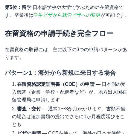
第5位：留学
日本語学校や大学で学ぶための在留資格で
す。卒業後は
学生ビザから就労ビザへの変更
が可能です。
在留資格の申請手続き完全フロー
在留資格の取得には、主に以下の3つの申請パターンがあ
ります。
パターン1：海外から新規に来日する場合
在留資格認定証明書（COE）の申請
— 日本側の受
入機関（企業・学校・配偶者など）が、地方出入国在
留管理局に申請します
審査・交付
— 通常1〜3か月かかります。書類不備
の場合は追加書類の提出でさらに1か月程度延びるこ
とも
ビザの申請
— COEを使って、海外の日本大使館・