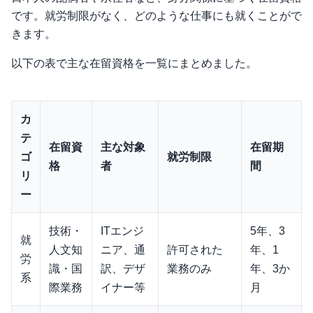
です。就労制限がなく、どのような仕事にも就くことがで
きます。
以下の表で主な在留資格を一覧にまとめました。
カ
テ
在留資
主な対象
在留期
ゴ
就労制限
格
者
間
リ
ー
技術・
ITエンジ
5年、3
就
人文知
ニア、通
許可された
年、1
労
識・国
訳、デザ
業務のみ
年、3か
系
際業務
イナー等
月