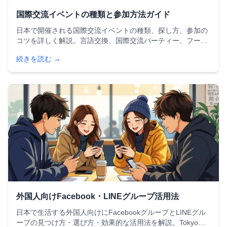
国際交流イベントの種類と参加方法ガイド
日本で開催される国際交流イベントの種類、探し方、参加の
コツを詳しく解説。言語交換、国際交流パーティー、フード
フェスティバル、文化体験ワークショップなど、外国人が楽
続きを読む →
しめるイベント情報をまとめた完全ガイドです。
外国人向けFacebook・LINEグループ活用法
日本で生活する外国人向けにFacebookグループとLINEグル
ープの見つけ方・選び方・効果的な活用法を解説。Tokyo