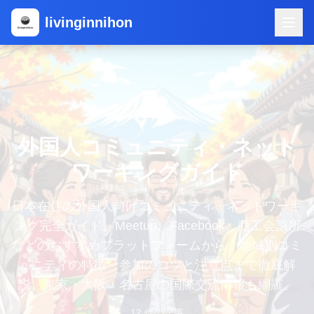
livinginnihon
👥
外国人コミュニティ・ネット
ワーキングガイド
日本在住の外国人向けコミュニティ・ネットワーキ
ング完全ガイド。Meetup、Facebook、商工会議所
などのおすすめプラットフォームから、地域別コミ
ュニティの特徴、参加のコツと注意点まで徹底解
説。東京・大阪・名古屋の国際交流情報も網羅。
12
件の記事