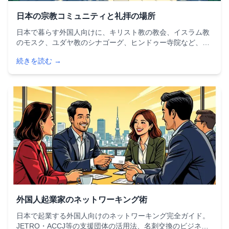
日本の宗教コミュニティと礼拝の場所
日本で暮らす外国人向けに、キリスト教の教会、イスラム教
のモスク、ユダヤ教のシナゴーグ、ヒンドゥー寺院など、宗
教コミュニティと礼拝場所の見つけ方を詳しく解説。英語対
続きを読む →
応の施設情報やコミュニティ参加のコツも紹介します。
外国人起業家のネットワーキング術
日本で起業する外国人向けのネットワーキング完全ガイド。
JETRO・ACCJ等の支援団体の活用法、名刺交換のビジネス