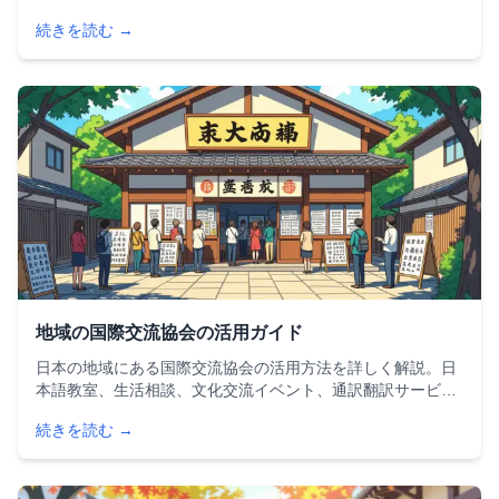
Expat Networkなどおすすめグループ一覧や詐欺対策まで、
続きを読む →
コミュニティ参加の完全ガイドです。
地域の国際交流協会の活用ガイド
日本の地域にある国際交流協会の活用方法を詳しく解説。日
本語教室、生活相談、文化交流イベント、通訳翻訳サービス
など、外国人が日本で生活する上で知っておくべきサービス
続きを読む →
一覧と効果的な利用のコツを紹介します。最寄りの協会の探
し方も解説。