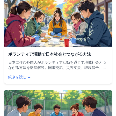
ボランティア活動で日本社会とつながる方法
日本に住む外国人がボランティア活動を通じて地域社会とつ
ながる方法を徹底解説。国際交流、災害支援、環境保全、観
光ガイドなど活動の種類、見つけ方、応募方法、参加時の注
続きを読む →
意点を詳しく紹介。初心者でも安心のステップガイド付き。