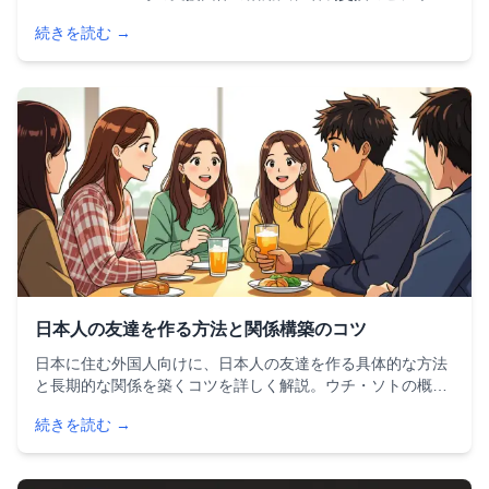
マナー、オンライン・オフラインの人脈構築テクニック、
続きを読む →
2025年最新スタートアップビザ情報まで詳しく解説します。
日本人の友達を作る方法と関係構築のコツ
日本に住む外国人向けに、日本人の友達を作る具体的な方法
と長期的な関係を築くコツを詳しく解説。ウチ・ソトの概
念、おすすめアプリ、文化の違いの乗り越え方まで網羅した
続きを読む →
実践ガイドです。趣味サークルやボランティアなどの出会い
の場も紹介します。