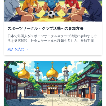
スポーツサークル・クラブ活動への参加方法
日本で外国人がスポーツサークルやクラブ活動に参加する方
法を徹底解説。社会人サークルの種類や探し方、参加手順と
注意点、外国人フレンドリーなコミュニティの紹介まで、初
続きを読む →
めてでも安心して参加できる情報をまとめた完全ガイドで
す。フットサルやランニング、バスケなど人気スポーツのサ
ークル情報も掲載。