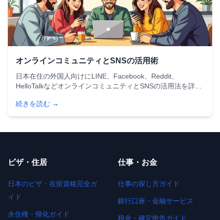
オンラインコミュニティとSNSの活用術
日本在住の外国人向けにLINE、Facebook、Reddit、
HelloTalkなどオンラインコミュニティとSNSの活用法を詳し
く解説。友達作り、情報収集、生活サポートに役立つプラッ
続きを読む →
トフォームの選び方とコツを紹介します。
ビザ・住居
仕事・お金
日本のビザ・在留資格完全ガ
仕事の探し方ガイド
イド
銀行口座・金融サービス
永住権・帰化ガイド
税金・確定申告ガイド