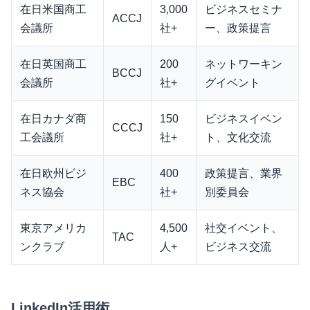
在日米国商工
3,000
ビジネスセミナ
ACCJ
会議所
社+
ー、政策提言
在日英国商工
200
ネットワーキン
BCCJ
会議所
社+
グイベント
在日カナダ商
150
ビジネスイベン
CCCJ
工会議所
社+
ト、文化交流
在日欧州ビジ
400
政策提言、業界
EBC
ネス協会
社+
別委員会
東京アメリカ
4,500
社交イベント、
TAC
ンクラブ
人+
ビジネス交流
LinkedIn活用術