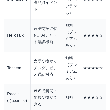
高品質イベン
プラン
ト
も）
無料
言語交換に特
（プレ
HelloTalk
化、AIチャッ
★★★★☆
ミアム
ト翻訳機能
あり）
無料
言語交換マッ
（プレ
Tandem
チング、ビデ
★★★★☆
ミアム
オ通話対応
あり）
匿名で質問・
Reddit
情報交換がで
無料
★★★☆☆
(r/japanlife)
きる