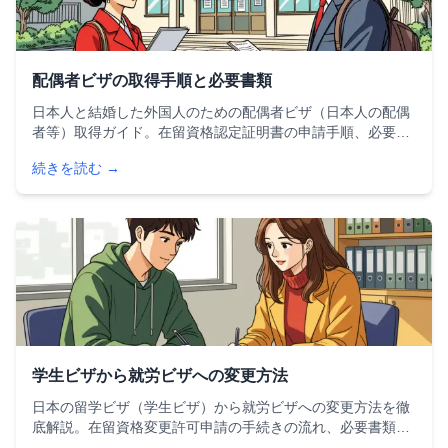
配偶者ビザの取得手順と必要書類
日本人と結婚した外国人のための配偶者ビザ（日本人の配偶
者等）取得ガイド。在留資格認定証明書の申請手順、必要書
類一覧、審査のポイント、よくある不許可理由と対策まで詳
続きを読む →
しく解説。2024年の承認率や処理期間の最新データも掲載し
ています。
学生ビザから就労ビザへの変更方法
日本の留学ビザ（学生ビザ）から就労ビザへの変更方法を徹
底解説。在留資格変更許可申請の手続きの流れ、必要書類一
覧、審査で重視される4つのポイント、不許可になる原因と