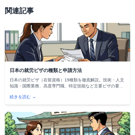
関連記事
日本の就労ビザの種類と申請方法
日本の就労ビザ（在留資格）19種類を徹底解説。技術・人文
知識・国際業務、高度専門職、特定技能など主要ビザの要
件・申請方法・必要書類から2025〜2026年の最新制度変更
続きを読む →
まで、外国人が日本で働くために知っておくべき情報をすべ
てまとめました。