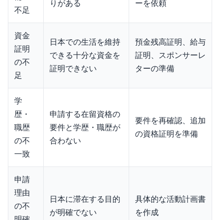
りがある
ーを依頼
不足
資金
日本での生活を維持
預金残高証明、給与
証明
できる十分な資金を
証明、スポンサーレ
の不
証明できない
ターの準備
足
学
歴・
申請する在留資格の
要件を再確認、追加
職歴
要件と学歴・職歴が
の資格証明を準備
の不
合わない
一致
申請
理由
日本に滞在する目的
具体的な活動計画書
の不
が明確でない
を作成
明確