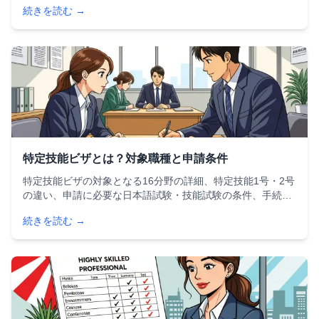
続きを読む →
対策まで、外国人留学生が知っておくべき情報を網羅してい
ます。
特定技能ビザとは？対象職種と申請条件
特定技能ビザの対象となる16分野の詳細、特定技能1号・2号
の違い、申請に必要な日本語試験・技能試験の条件、手続き
の流れを徹底解説。2024年末時点で284,466人が取得した注
続きを読む →
目の在留資格について、最新情報をお届けします。