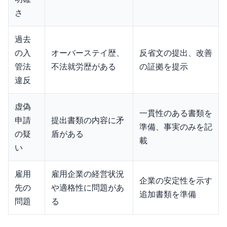
さ
過去
の入
オーバーステイ歴、
反省文の提出、改善
管法
不法就労歴がある
の証拠を提示
違反
虚偽
一貫性のある書類を
申請
提出書類の内容に矛
準備、事実のみを記
の疑
盾がある
載
い
雇用
雇用企業の経営状況
企業の安定性を示す
先の
や適格性に問題があ
追加書類を準備
問題
る