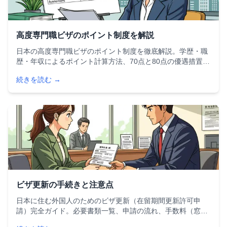
高度専門職ビザのポイント制度を解説
日本の高度専門職ビザのポイント制度を徹底解説。学歴・職
歴・年収によるポイント計算方法、70点と80点の優遇措置の
違い、永住権への最短ルート、申請に必要な書類と手続きの
続きを読む →
流れまで、外国人が知るべき情報を完全網羅します。
ビザ更新の手続きと注意点
日本に住む外国人のためのビザ更新（在留期間更新許可申
請）完全ガイド。必要書類一覧、申請の流れ、手数料（窓口
6,000円・オンライン5,500円）、転職時の注意点、よくある