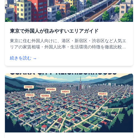
東京で外国人が住みやすいエリアガイド
東京に住む外国人向けに、港区・新宿区・渋谷区など人気エ
リアの家賃相場・外国人比率・生活環境の特徴を徹底比較。
駐在員・留学生・ファミリーなどタイプ別のおすすめエリア
続きを読む →
や、外国人が賃貸物件を探す際の注意点・シェアハウス情報
も詳しく解説します。