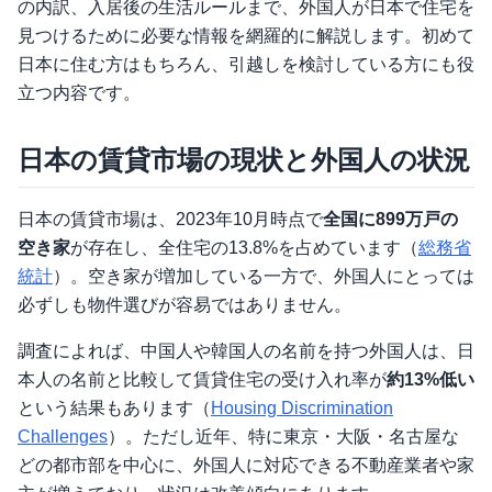
の内訳、入居後の生活ルールまで、外国人が日本で住宅を
見つけるために必要な情報を網羅的に解説します。初めて
日本に住む方はもちろん、引越しを検討している方にも役
立つ内容です。
日本の賃貸市場の現状と外国人の状況
日本の賃貸市場は、2023年10月時点で
全国に899万戸の
空き家
が存在し、全住宅の13.8%を占めています（
総務省
統計
）。空き家が増加している一方で、外国人にとっては
必ずしも物件選びが容易ではありません。
調査によれば、中国人や韓国人の名前を持つ外国人は、日
本人の名前と比較して賃貸住宅の受け入れ率が
約13%低い
という結果もあります（
Housing Discrimination
Challenges
）。ただし近年、特に東京・大阪・名古屋な
どの都市部を中心に、外国人に対応できる不動産業者や家