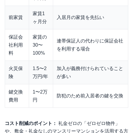
家賃1
前家賃
入居月の家賃を先払い
ヶ月分
保証会
家賃の
連帯保証人の代わりに保証会社
社利用
30〜
を利用する場合
料
100%
火災保
1.5〜2
加入が義務付けられていること
険
万円/年
が多い
鍵交換
1〜2万
防犯のため前入居者の鍵を交換
費用
円
コスト削減のポイント：
礼金ゼロの「ゼロゼロ物件」
や、敷金・礼金なしのマンスリーマンションを活用する方