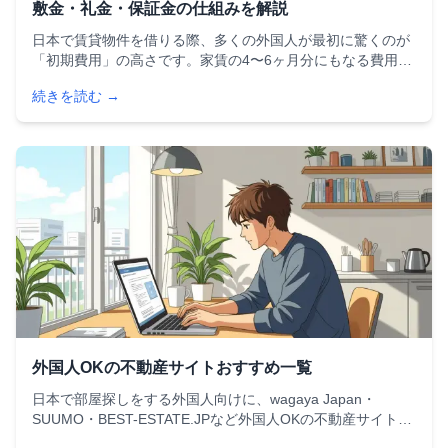
敷金・礼金・保証金の仕組みを解説
日本で賃貸物件を借りる際、多くの外国人が最初に驚くのが
「初期費用」の高さです。家賃の4〜6ヶ月分にもなる費用の
中でも、特に理解しにくいのが**敷金（しききん）**、**礼金
続きを読む →
（れいきん）**、**保証金（ほしょうきん）**の3つです。母
国にはない制度も含まれるため、知らずに契約して後悔する
ケースも少なくありません。
外国人OKの不動産サイトおすすめ一覧
日本で部屋探しをする外国人向けに、wagaya Japan・
SUUMO・BEST-ESTATE.JPなど外国人OKの不動産サイトを
徹底比較。多言語対応、保証人不要、オンライン完結型など