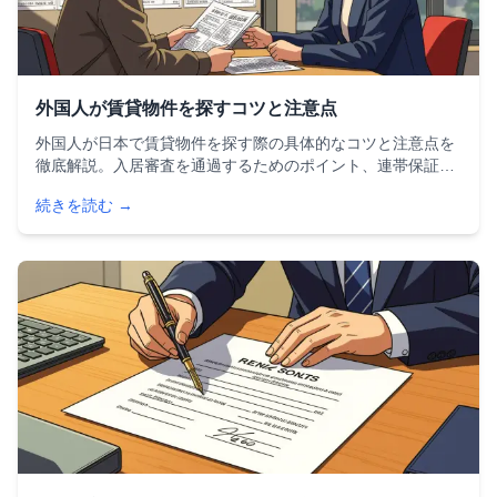
外国人が賃貸物件を探すコツと注意点
外国人が日本で賃貸物件を探す際の具体的なコツと注意点を
徹底解説。入居審査を通過するためのポイント、連帯保証人
問題の解決法、初期費用の目安、外国人対応の不動産会社や
続きを読む →
ポータルサイト、国土交通省の支援サービスまで、実用的な
情報をまとめた完全ガイドです。