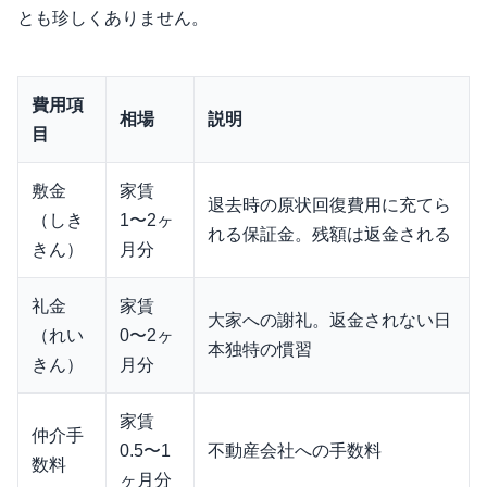
とも珍しくありません。
費用項
相場
説明
目
敷金
家賃
退去時の原状回復費用に充てら
（しき
1〜2ヶ
れる保証金。残額は返金される
きん）
月分
礼金
家賃
大家への謝礼。返金されない日
（れい
0〜2ヶ
本独特の慣習
きん）
月分
家賃
仲介手
0.5〜1
不動産会社への手数料
数料
ヶ月分