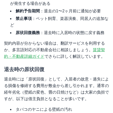
が発生する場合がある
解約予告期間
：退去の1〜2ヶ月前に通知が必要
禁止事項
：ペット飼育、楽器演奏、同居人の追加な
ど
原状回復義務
：退去時に入居時の状態に戻す義務
契約内容が分からない場合は、翻訳サービスを利用する
か、多言語対応の不動産会社に相談しましょう。
賃貸契
約・不動産詳細ガイド
でさらに詳しく解説しています。
退去時の原状回復
退去時には「原状回復」として、入居者の故意・過失によ
る損傷を修繕する費用が敷金から差し引かれます。通常の
経年劣化（壁紙の変色、畳の日焼けなど）は大家の負担で
すが、以下は借主負担となることが多いです。
タバコのヤニによる壁紙の汚れ