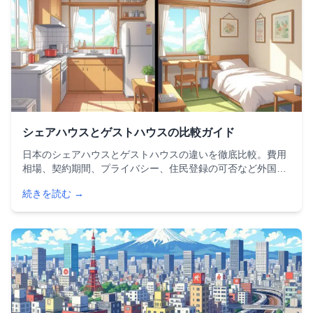
シェアハウスとゲストハウスの比較ガイド
日本のシェアハウスとゲストハウスの違いを徹底比較。費用
相場、契約期間、プライバシー、住民登録の可否など外国人
が知っておくべきポイントを解説。滞在期間や予算に応じた
続きを読む →
最適な住まい選びをサポートする完全ガイドです。