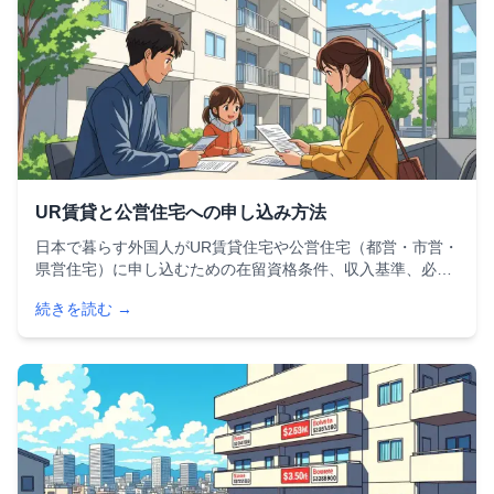
UR賃貸と公営住宅への申し込み方法
日本で暮らす外国人がUR賃貸住宅や公営住宅（都営・市営・
県営住宅）に申し込むための在留資格条件、収入基準、必要
書類、手続きの流れを徹底解説。保証人不要・礼金なし・更
続きを読む →
新料なしのUR賃貸のメリットや、公営住宅との比較ポイント
も詳しく紹介します。