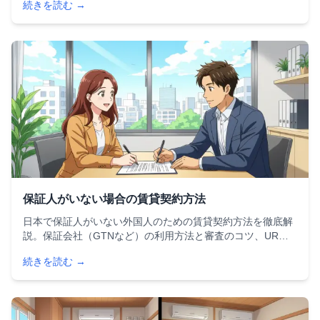
続きを読む →
各サイトの特徴と選び方のポイントを詳しく解説します。
保証人がいない場合の賃貸契約方法
日本で保証人がいない外国人のための賃貸契約方法を徹底解
説。保証会社（GTNなど）の利用方法と審査のコツ、UR住
宅のメリット・デメリット、保証人不要物件の探し方、会
続きを読む →
社・学校の支援制度まで、具体的な手順をステップごとに紹
介します。