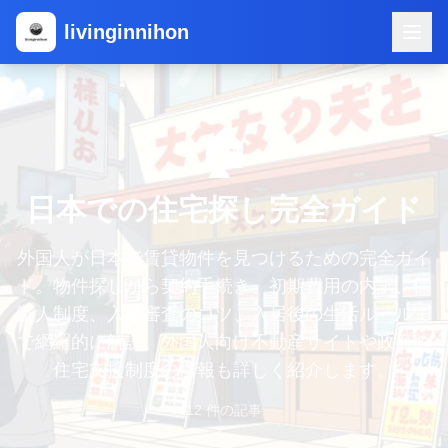
livinginnihon
🏠
日本での住宅探し完全ガイド
外国人が日本で賃貸物件を見つけるための完全ガイ
ド。物件探しから契約手続き、初期費用の内訳、保
証人制度、入居審査のコツ、入居後の生活ルールま
で網羅的に解説。外国人向け不動産サイトや政府の
住宅支援制度の情報も詳しく紹介します。
12
件の記事