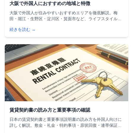
大阪で外国人におすすめの地域と特徴
大阪で外国人が住みやすいおすすめエリアを徹底解説。梅
田・堀江・生野区・淀川区・箕面市など、ライフスタイル別
の地域比較、家賃相場、交通アクセス、外国人対応の充実度
続きを読む →
を詳しく紹介します。賃貸契約の注意点も網羅した完全ガイ
ドです。
賃貸契約書の読み方と重要事項の確認
日本の賃貸契約書と重要事項説明書の読み方を外国人向けに
詳しく解説。敷金・礼金・特約事項・原状回復・連帯保証人
など、契約前に確認すべきポイントをチェックリスト付きで