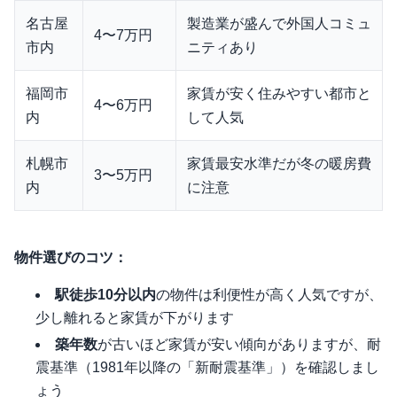
名古屋
製造業が盛んで外国人コミュ
4〜7万円
市内
ニティあり
福岡市
家賃が安く住みやすい都市と
4〜6万円
内
して人気
札幌市
家賃最安水準だが冬の暖房費
3〜5万円
内
に注意
物件選びのコツ：
駅徒歩10分以内
の物件は利便性が高く人気ですが、
少し離れると家賃が下がります
築年数
が古いほど家賃が安い傾向がありますが、耐
震基準（1981年以降の「新耐震基準」）を確認しまし
ょう