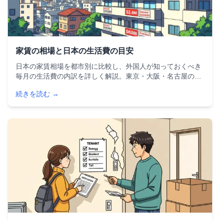
家賃の相場と日本の生活費の目安
日本の家賃相場を都市別に比較し、外国人が知っておくべき
毎月の生活費の内訳を詳しく解説。東京・大阪・名古屋の家
賃目安、食費や光熱費の節約術、賃貸契約の注意点まで、日
続きを読む →
本で暮らす外国人のための実践的な生活費ガイドです。