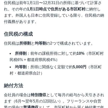
住民税は前年1月1日〜12月31日の所得に基づいて計算さ
れ、その年の
1月1日時点で住所がある市区町村
に納付し
ます。外国人も日本に住民登録している限り、住民税の納
付義務があります。
住民税の構成
住民税は
所得割
と
均等割
の2つで構成されています。
所得割
：前年の課税所得に対して約
10%
（市区町村
民税6% + 都道府県民税4%）
均等割
：所得に関係なく定額で約
5,000円
（市区町
村・都道府県合計）
納付方法
会社員の場合は
特別徴収
として毎月の給与から天引きされ
ます（6月〜翌年5月の12回払い）。フリーランスや自営
業の場合は
普通徴収
として、市区町村から届く納付書で年