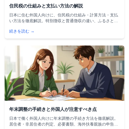
住民税の仕組みと支払い方法の解説
日本に住む外国人向けに、住民税の仕組み・計算方法・支払
い方法を徹底解説。特別徴収と普通徴収の違い、ふるさと納
税による節税方法、非課税条件、帰国時の注意点まで、住民
続きを読む →
税に関するすべての疑問を解消する完全ガイドです。
年末調整の手続きと外国人が注意すべき点
日本で働く外国人向けに年末調整の手続き方法を徹底解説。
居住者・非居住者の判定、必要書類、海外扶養親族の申告方