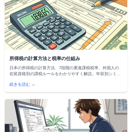
所得税の計算方法と税率の仕組み
日本の所得税の計算方法、7段階の累進課税税率、外国人の
在留資格別の課税ルールをわかりやすく解説。年収別シミュ
レーションや2025年度税制改正の変更点、使える控除の一覧
続きを読む →
も紹介します。確定申告に必要な知識を網羅した完全ガイド
です。