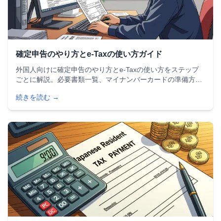
確定申告のやり方とe-Taxの使い方ガイド
外国人向けに確定申告のやり方とe-Taxの使い方をステップ
ごとに解説。必要書類一覧、マイナンバーカードの準備方
法、よくある間違い、控除の活用法まで、日本での確定申告
続きを読む →
が初めての方にもわかりやすく紹介します。