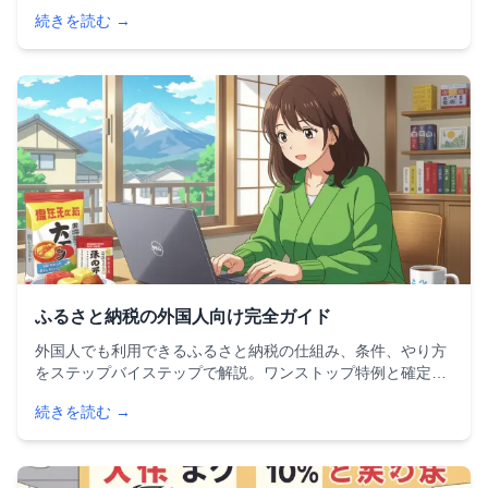
法、よくある間違いと対策まで、年末調整をスムーズに進め
続きを読む →
るためのポイントを網羅的にまとめています。
ふるさと納税の外国人向け完全ガイド
外国人でも利用できるふるさと納税の仕組み、条件、やり方
をステップバイステップで解説。ワンストップ特例と確定申
告の違い、年収別の控除上限額、人気の返礼品ランキングま
続きを読む →
で、外国人に必要な情報をすべて網羅した完全ガイドです。