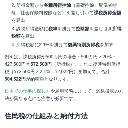
所得金額から
各種所得控除
（基礎控除、配偶者控
除、社会保険料控除など）を差し引いて
課税所得金額
を算出
課税所得金額に
税率
を掛けて
控除額
を差し引き
所得
税額
を算出
所得税額に
2.1%
を掛けて
復興特別所得税
を加算
例えば、課税所得が500万円の場合：500万円 × 20% −
427,500円 =
572,500円
（所得税）。これに復興特別所得
税（572,500円 × 2.1% = 12,022円）を加えて、合計
584,522円
が納税額となります。
日本での仕事の探し方
や雇用形態によって、源泉徴収の方
法が異なる点にも注意が必要です。
住民税の仕組みと納付方法