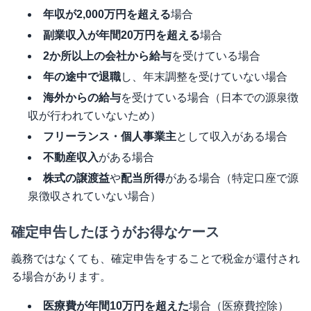
年収が2,000万円を超える
場合
副業収入が年間20万円を超える
場合
2か所以上の会社から給与
を受けている場合
年の途中で退職
し、年末調整を受けていない場合
海外からの給与
を受けている場合（日本での源泉徴
収が行われていないため）
フリーランス・個人事業主
として収入がある場合
不動産収入
がある場合
株式の譲渡益
や
配当所得
がある場合（特定口座で源
泉徴収されていない場合）
確定申告したほうがお得なケース
義務ではなくても、確定申告をすることで税金が還付され
る場合があります。
医療費が年間10万円を超えた
場合（医療費控除）