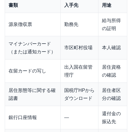
書類
入手先
用途
給与所得
源泉徴収票
勤務先
の証明
マイナンバーカード
市区町村役場
本人確認
（または通知カード）
出入国在留管
居住資格
在留カードの写し
理庁
の確認
居住形態等に関する確
国税庁HPから
居住者区
認書
ダウンロード
分の確認
還付金の
銀行口座情報
—
振込先