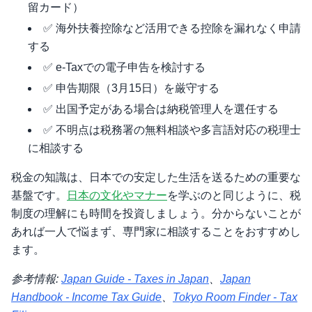
留カード）
✅ 海外扶養控除など活用できる控除を漏れなく申請
する
✅ e-Taxでの電子申告を検討する
✅ 申告期限（3月15日）を厳守する
✅ 出国予定がある場合は納税管理人を選任する
✅ 不明点は税務署の無料相談や多言語対応の税理士
に相談する
税金の知識は、日本での安定した生活を送るための重要な
基盤です。
日本の文化やマナー
を学ぶのと同じように、税
制度の理解にも時間を投資しましょう。分からないことが
あれば一人で悩まず、専門家に相談することをおすすめし
ます。
参考情報:
Japan Guide - Taxes in Japan
、
Japan
Handbook - Income Tax Guide
、
Tokyo Room Finder - Tax