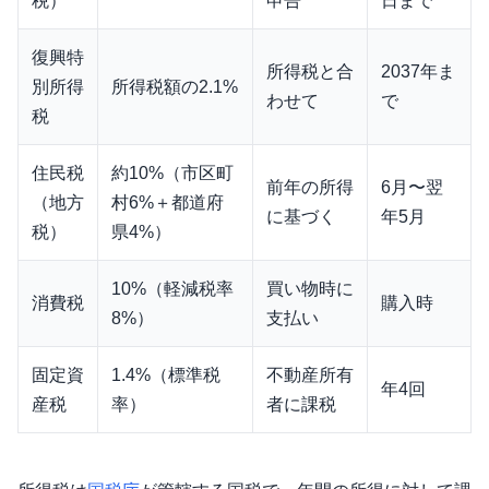
税）
申告
日まで
復興特
所得税と合
2037年ま
別所得
所得税額の2.1%
わせて
で
税
住民税
約10%（市区町
前年の所得
6月〜翌
（地方
村6%＋都道府
に基づく
年5月
税）
県4%）
10%（軽減税率
買い物時に
消費税
購入時
8%）
支払い
固定資
1.4%（標準税
不動産所有
年4回
産税
率）
者に課税