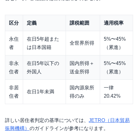
区分
定義
課税範囲
適用税率
永住
在日5年超また
5%〜45%
全世界所得
者
は日本国籍
（累進）
非永
在日5年以下の
国内所得＋
5%〜45%
住者
外国人
送金所得
（累進）
非居
国内源泉所
一律
在日1年未満
住者
得のみ
20.42%
詳しい居住者判定の基準については、
JETRO（日本貿易
振興機構）
のガイドラインが参考になります。