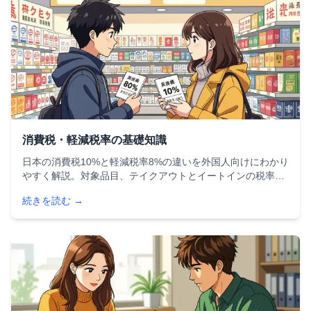
消費税・軽減税率の基礎知識
日本の消費税10%と軽減税率8%の違いを外国人向けにわかり
やすく解説。対象品目、テイクアウトとイートインの税率の
違い、一体資産の判定ルール、免税制度の最新情報まで、日
続きを読む →
本生活に必要な消費税の知識をまとめました。