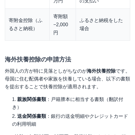
万円
の支払い
寄附額
寄附金控除（ふ
ふるさと納税をした
−2,000
るさと納税）
場合
円
海外扶養控除の申請方法
外国人の方が特に見落としがちなのが
海外扶養控除
です。
母国に住む配偶者や家族を扶養している場合、以下の書類
を提出することで扶養控除が適用されます。
親族関係書類
：戸籍謄本に相当する書類（翻訳付
き）
送金関係書類
：銀行の送金明細やクレジットカード
の利用明細