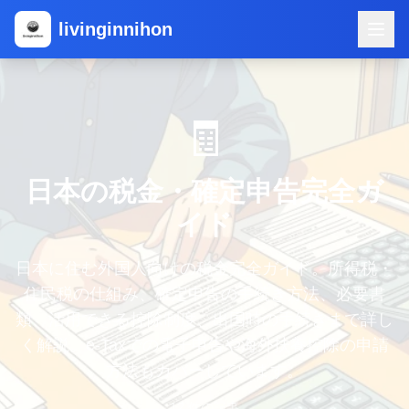
livinginnihon
🧾
日本の税金・確定申告完全ガ
イド
日本に住む外国人向けの税金完全ガイド。所得税・
住民税の仕組み、確定申告の手続き方法、必要書
類、活用できる控除制度、出国時の手続きまで詳し
く解説。e-Taxでの電子申告や海外扶養控除の申請
方法もカバーしています。
12
件の記事