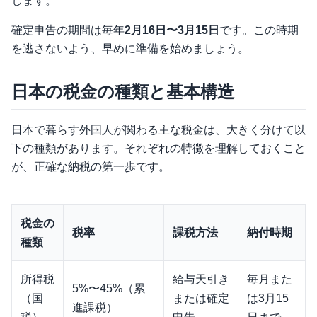
します。
確定申告の期間は毎年
2月16日〜3月15日
です。この時期
を逃さないよう、早めに準備を始めましょう。
日本の税金の種類と基本構造
日本で暮らす外国人が関わる主な税金は、大きく分けて以
下の種類があります。それぞれの特徴を理解しておくこと
が、正確な納税の第一歩です。
税金の
税率
課税方法
納付時期
種類
所得税
給与天引き
毎月また
5%〜45%（累
（国
または確定
は3月15
進課税）