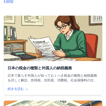
Filing
日本の税金の種類と外国人の納税義務
日本で暮らす外国人が知っておくべき税金の種類と納税義務
を詳しく解説。所得税、住民税、消費税、社会保険料の仕組
みから、居住者・非居住者の分類、確定申告の必要性、租税
続きを読む →
条約による二重課税回避まで、外国人のための税金ガイドで
す。