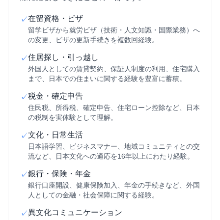
在留資格・ビザ
✓
留学ビザから就労ビザ（技術・人文知識・国際業務）へ
の変更、ビザの更新手続きを複数回経験。
住居探し・引っ越し
✓
外国人としての賃貸契約、保証人制度の利用、住宅購入
まで、日本での住まいに関する経験を豊富に蓄積。
税金・確定申告
✓
住民税、所得税、確定申告、住宅ローン控除など、日本
の税制を実体験として理解。
文化・日常生活
✓
日本語学習、ビジネスマナー、地域コミュニティとの交
流など、日本文化への適応を16年以上にわたり経験。
銀行・保険・年金
✓
銀行口座開設、健康保険加入、年金の手続きなど、外国
人としての金融・社会保障に関する経験。
異文化コミュニケーション
✓