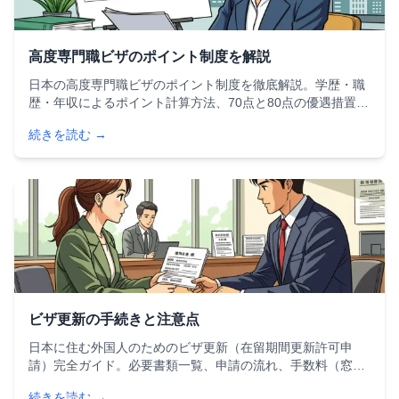
高度専門職ビザのポイント制度を解説
日本の高度専門職ビザのポイント制度を徹底解説。学歴・職
歴・年収によるポイント計算方法、70点と80点の優遇措置の
違い、永住権への最短ルート、申請に必要な書類と手続きの
続きを読む →
流れまで、外国人が知るべき情報を完全網羅します。
ビザ更新の手続きと注意点
日本に住む外国人のためのビザ更新（在留期間更新許可申
請）完全ガイド。必要書類一覧、申請の流れ、手数料（窓口
6,000円・オンライン5,500円）、転職時の注意点、よくある
続きを読む →