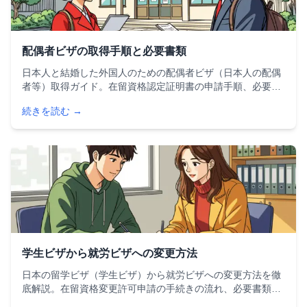
配偶者ビザの取得手順と必要書類
日本人と結婚した外国人のための配偶者ビザ（日本人の配偶
者等）取得ガイド。在留資格認定証明書の申請手順、必要書
類一覧、審査のポイント、よくある不許可理由と対策まで詳
続きを読む →
しく解説。2024年の承認率や処理期間の最新データも掲載し
ています。
学生ビザから就労ビザへの変更方法
日本の留学ビザ（学生ビザ）から就労ビザへの変更方法を徹
底解説。在留資格変更許可申請の手続きの流れ、必要書類一
覧、審査で重視される4つのポイント、不許可になる原因と