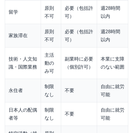
原則
必要（包括許
週28時間
留学
不可
可）
以内
原則
必要（包括許
週28時間
家族滞在
不可
可）
以内
主活
技術・人文知
副業時に必要
本業に支障
動の
識・国際業務
（個別許可）
のない範囲
み可
制限
自由に就労
永住者
不要
なし
可能
日本人の配偶
制限
自由に就労
不要
者等
なし
可能