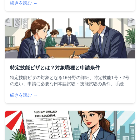
続きを読む →
対策まで、外国人留学生が知っておくべき情報を網羅してい
ます。
特定技能ビザとは？対象職種と申請条件
特定技能ビザの対象となる16分野の詳細、特定技能1号・2号
の違い、申請に必要な日本語試験・技能試験の条件、手続き
の流れを徹底解説。2024年末時点で284,466人が取得した注
続きを読む →
目の在留資格について、最新情報をお届けします。