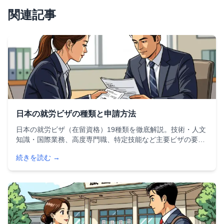
関連記事
日本の就労ビザの種類と申請方法
日本の就労ビザ（在留資格）19種類を徹底解説。技術・人文
知識・国際業務、高度専門職、特定技能など主要ビザの要
件・申請方法・必要書類から2025〜2026年の最新制度変更
続きを読む →
まで、外国人が日本で働くために知っておくべき情報をすべ
てまとめました。