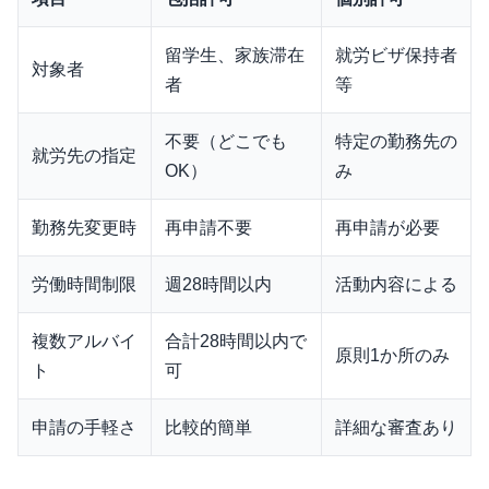
留学生、家族滞在
就労ビザ保持者
対象者
者
等
不要（どこでも
特定の勤務先の
就労先の指定
OK）
み
勤務先変更時
再申請不要
再申請が必要
労働時間制限
週28時間以内
活動内容による
複数アルバイ
合計28時間以内で
原則1か所のみ
ト
可
申請の手軽さ
比較的簡単
詳細な審査あり