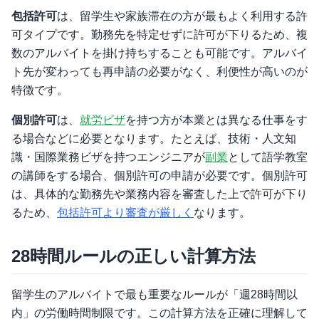
包括許可
は、留学生や家族滞在の方が最もよく利用する許
可タイプです。勤務先を特定せずに許可が下りるため、複
数のアルバイトを掛け持ちすることも可能です。アルバイ
ト先が変わっても再申請の必要がなく、利便性が高いのが
特徴です。
個別許可
は、
就労ビザ
を持つ方が本業とは異なる仕事をす
る場合などに必要となります。たとえば、技術・人文知
識・国際業務ビザを持つエンジニアが
副業
として語学教室
の講師をする場合、個別許可の申請が必要です。個別許可
は、具体的な勤務先や業務内容を審査した上で許可が下り
るため、
包括許可より審査が厳しく
なります。
28時間ルールの正しい計算方法
留学生のアルバイトで最も重要なルールが「週28時間以
内」の労働時間制限です。この計算方法を正確に理解して