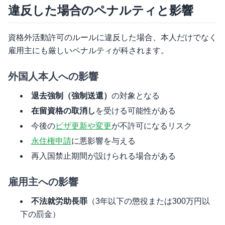
違反した場合のペナルティと影響
資格外活動許可のルールに違反した場合、本人だけでなく
雇用主にも厳しいペナルティが科されます。
外国人本人への影響
退去強制（強制送還）
の対象となる
在留資格の取消し
を受ける可能性がある
今後の
ビザ更新や変更
が不許可になるリスク
永住権申請
に悪影響を与える
再入国禁止期間が設けられる場合がある
雇用主への影響
不法就労助長罪
（3年以下の懲役または300万円以
下の罰金）