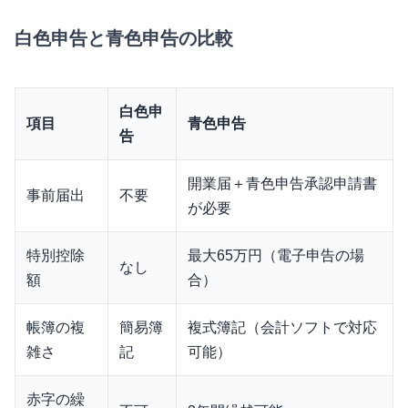
白色申告と青色申告の比較
白色申
項目
青色申告
告
開業届＋青色申告承認申請書
事前届出
不要
が必要
特別控除
最大65万円（電子申告の場
なし
額
合）
帳簿の複
簡易簿
複式簿記（会計ソフトで対応
雑さ
記
可能）
赤字の繰