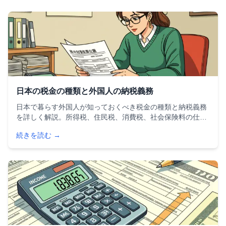
日本の税金の種類と外国人の納税義務
日本で暮らす外国人が知っておくべき税金の種類と納税義務
を詳しく解説。所得税、住民税、消費税、社会保険料の仕組
みから、居住者・非居住者の分類、確定申告の必要性、租税
続きを読む →
条約による二重課税回避まで、外国人のための税金ガイドで
す。