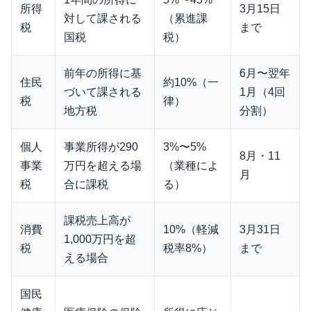
所得
3月15日
対して課される
（累進課
税
まで
国税
税）
前年の所得に基
6月〜翌年
住民
約10%（一
づいて課される
1月（4回
税
律）
地方税
分割）
個人
事業所得が290
3%〜5%
8月・11
事業
万円を超える場
（業種によ
月
税
合に課税
る）
課税売上高が
消費
10%（軽減
3月31日
1,000万円を超
税
税率8%）
まで
える場合
国民