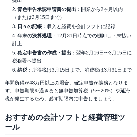
提出
青色申告承認申請書の提出
：開業から2ヶ月以内
（または3月15日まで）
日々の記帳
：収入と経費を会計ソフトに記録
年末の決算処理
：12月31日時点での棚卸し・未払い
計上
確定申告書の作成・提出
：翌年2月16日〜3月15日に
税務署へ提出
納税
：所得税は3月15日まで、消費税は3月31日まで
年間所得が48万円以上の場合、確定申告が義務となりま
す。申告期限を過ぎると無申告加算税（5〜20%）や延滞
税が発生するため、必ず期限内に申告しましょう。
おすすめの会計ソフトと経費管理ツ
ール