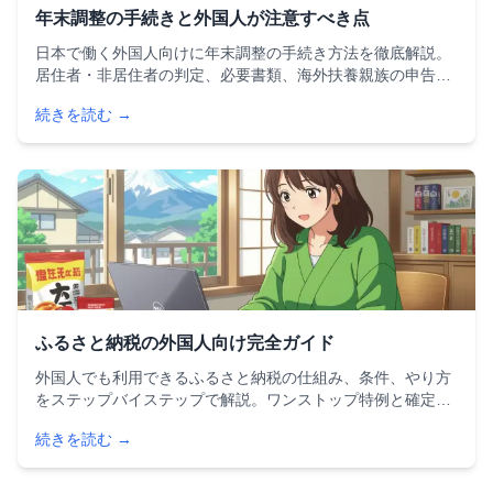
年末調整の手続きと外国人が注意すべき点
日本で働く外国人向けに年末調整の手続き方法を徹底解説。
居住者・非居住者の判定、必要書類、海外扶養親族の申告方
法、よくある間違いと対策まで、年末調整をスムーズに進め
続きを読む →
るためのポイントを網羅的にまとめています。
ふるさと納税の外国人向け完全ガイド
外国人でも利用できるふるさと納税の仕組み、条件、やり方
をステップバイステップで解説。ワンストップ特例と確定申
告の違い、年収別の控除上限額、人気の返礼品ランキングま
続きを読む →
で、外国人に必要な情報をすべて網羅した完全ガイドです。