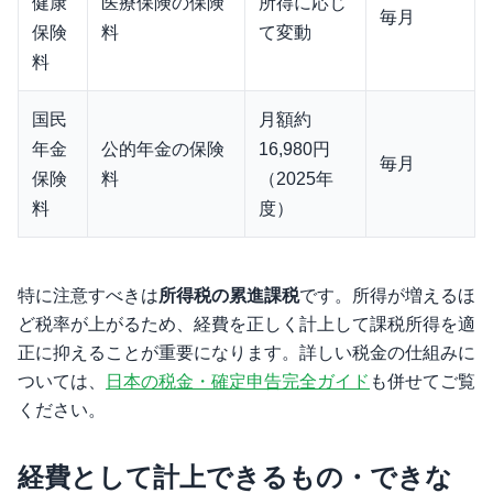
健康
医療保険の保険
所得に応じ
毎月
保険
料
て変動
料
国民
月額約
年金
公的年金の保険
16,980円
毎月
保険
料
（2025年
料
度）
特に注意すべきは
所得税の累進課税
です。所得が増えるほ
ど税率が上がるため、経費を正しく計上して課税所得を適
正に抑えることが重要になります。詳しい税金の仕組みに
ついては、
日本の税金・確定申告完全ガイド
も併せてご覧
ください。
経費として計上できるもの・できな