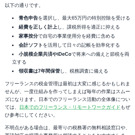
以下の通りです。
青色申告
を選択し、最大65万円の特別控除を受ける
経費を正しく計上
し、課税所得を適正に抑える
家事按分
で自宅の事業使用分を経費に含める
会計ソフト
を活用して日々の記帳を効率化する
小規模企業共済やiDeCo
で将来への備えと節税を両
立する
領収書は7年間保管
し、税務調査に備える
フリーランスの税金管理は最初は大変に感じるかもしれま
せんが、一度仕組みを作ってしまえば毎年の作業はスムー
ズになります。日本でのフリーランス活動の全体像につい
ては、
日本でのフリーランス・リモートワークガイド
もぜ
ひ参考にしてください。
不明点がある場合は、最寄りの税務署の無料相談窓口や、