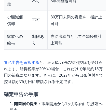
不可
3年間繰越可能
越
少額減価
30万円未満の資産を一括計上
不可
償却
可能
家族への
制限あ
専従者給与として全額経費計
給与
り
上可能
青色申告を選択する
と、最大65万円の特別控除を受けら
れます。所得税率が20%の場合、これだけで年間約13万
円の節税になります。さらに、2027年からは条件付きで
控除額が75万円に増額される予定です。
確定申告の手順
開業届の提出
：事業開始から1ヶ月以内に税務署へ