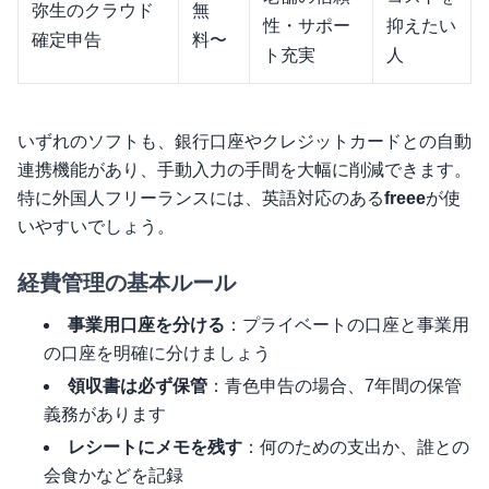
弥生のクラウド
無
性・サポー
抑えたい
確定申告
料〜
ト充実
人
いずれのソフトも、銀行口座やクレジットカードとの自動
連携機能があり、手動入力の手間を大幅に削減できます。
特に外国人フリーランスには、英語対応のある
freee
が使
いやすいでしょう。
経費管理の基本ルール
事業用口座を分ける
：プライベートの口座と事業用
の口座を明確に分けましょう
領収書は必ず保管
：青色申告の場合、7年間の保管
義務があります
レシートにメモを残す
：何のための支出か、誰との
会食かなどを記録