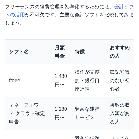
フリーランスの経費管理を効率化するためには、
会計ソフ
トの活用
が不可欠です。主要な会計ソフトを比較してみま
しょう。
月額
おすすめ
ソフト名
特徴
料金
の人
操作が直感
簿記知識
1,480
freee
的・銀行口
のない初
円〜
座連携
心者
マネーフォワー
複数の収
1,280
豊富な連携
ド クラウド確定
入源があ
円〜
サービス
申告
る人
老舗の信頼
コストを