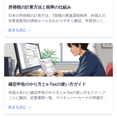
所得税の計算方法と税率の仕組み
日本の所得税の計算方法、7段階の累進課税税率、外国人の
在留資格別の課税ルールをわかりやすく解説。年収別シミュ
レーションや2025年度税制改正の変更点、使える控除の一覧
続きを読む →
も紹介します。確定申告に必要な知識を網羅した完全ガイド
です。
確定申告のやり方とe-Taxの使い方ガイド
外国人向けに確定申告のやり方とe-Taxの使い方をステップ
ごとに解説。必要書類一覧、マイナンバーカードの準備方
法、よくある間違い、控除の活用法まで、日本での確定申告
続きを読む →
が初めての方にもわかりやすく紹介します。