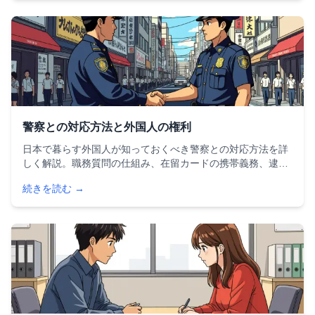
警察との対応方法と外国人の権利
日本で暮らす外国人が知っておくべき警察との対応方法を詳
しく解説。職務質問の仕組み、在留カードの携帯義務、逮捕
された場合の権利、レイシャルプロファイリング問題、緊急
続きを読む →
連絡先まで、実践的な情報を網羅しています。