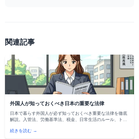
関連記事
外国人が知っておくべき日本の重要な法律
日本で暮らす外国人が必ず知っておくべき重要な法律を徹底
解説。入管法、労働基準法、税金、日常生活のルール、トラ
ブル時の相談先まで、安心して日本で生活するために必要な
続きを読む →
法律知識をまとめました。在留資格や届出義務も網羅。