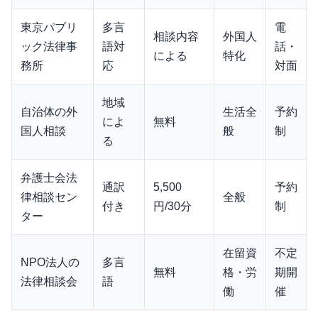
東京パブリ
多言
電
相談内容
外国人
ック法律事
語対
話・
による
特化
務所
応
対面
地域
自治体の外
生活全
予約
によ
無料
国人相談
般
制
る
弁護士会法
通訳
5,500
予約
律相談セン
全般
付き
円/30分
制
ター
在留資
不定
NPO法人の
多言
無料
格・労
期開
法律相談会
語
働
催