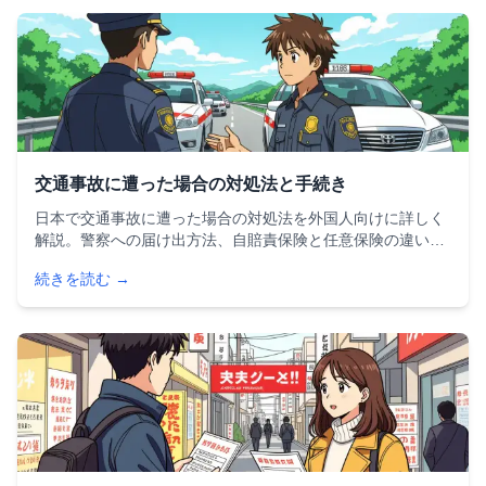
交通事故に遭った場合の対処法と手続き
日本で交通事故に遭った場合の対処法を外国人向けに詳しく
解説。警察への届け出方法、自賠責保険と任意保険の違い、
損害賠償請求の流れ、レンタカー事故の対応まで、事故直後
続きを読む →
にやるべきことを5ステップで分かりやすく紹介します。