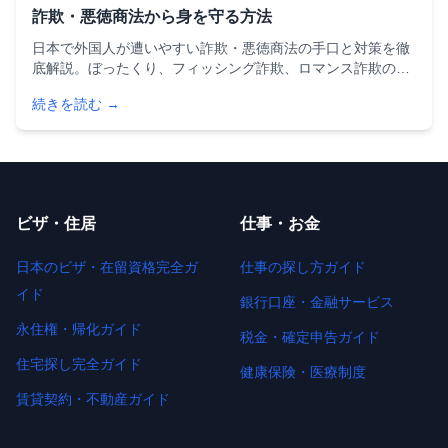
詐欺・悪徳商法から身を守る方法
日本で外国人が遭いやすい詐欺・悪徳商法の手口と対策を徹
底解説。ぼったくり、フィッシング詐欺、ロマンス詐欺の見
分け方、クーリングオフ制度の活用法、被害時の相談窓口
続きを読む →
（消費者ホットライン188番）まで、安全に暮らすための情
報をまとめました。
ビザ・住居
仕事・お金
日本のビザ・在留資格完全ガ
仕事の探し方ガイド
イド
銀行口座・金融サービス
永住権・帰化ガイド
税金・確定申告ガイド
住宅探し完全ガイド
健康保険・医療制度
賃貸契約・不動産ガイド