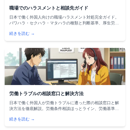
職場でのハラスメントと相談先ガイド
日本で働く外国人向けの職場ハラスメント対処完全ガイド。
パワハラ・セクハラ・マタハラの種類と判断基準、厚生労働
省の13言語対応相談ダイヤル、FRESC、総合労働相談コー
続きを読む →
ナーなど具体的な相談窓口の利用方法、証拠の記録方法から
労働審判・訴訟などの法的手段まで詳しく解説します。
労働トラブルの相談窓口と解決方法
日本で働く外国人が労働トラブルに遭った際の相談窓口と解
決方法を徹底解説。労働条件相談ほっとライン、労働基準監
督署、あっせん制度、労働審判など、多言語対応の無料サー
続きを読む →
ビスから弁護士相談まで、必要な情報をすべてまとめまし
た。