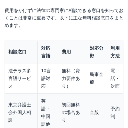
費用をかけずに法律の専門家に相談できる窓口を知ってお
くことは非常に重要です。以下に主な無料相談窓口をまと
めます。
対応
対応分
利用
相談窓口
費用
言語
野
方法
法テラス多
10言
無料（資
電
民事全
言語サービ
語対
力要件あ
話・
般
ス
応
り）
対面
英
東京弁護士
初回無料
語・
予約
会外国人相
の場合あ
全般
中国
制
談
り
語他