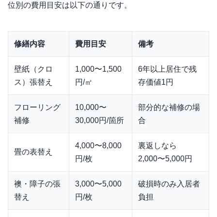
位別の費用目安は以下の通りです。
修繕内容
費用目安
備考
壁紙（クロ
1,000〜1,500
6年以上居住で残
ス）張替え
円/㎡
存価値1円
フローリング
10,000〜
部分的な補修の場
補修
30,000円/箇所
合
4,000〜8,000
裏返しなら
畳の表替え
円/枚
2,000〜5,000円
襖・障子の張
3,000〜5,000
破損時のみ入居者
替え
円/枚
負担