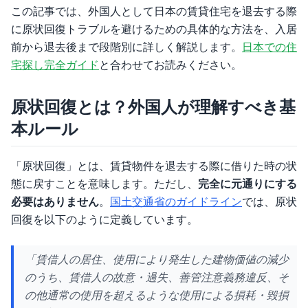
この記事では、外国人として日本の賃貸住宅を退去する際
に原状回復トラブルを避けるための具体的な方法を、入居
前から退去後まで段階別に詳しく解説します。
日本での住
宅探し完全ガイド
と合わせてお読みください。
原状回復とは？外国人が理解すべき基
本ルール
「原状回復」とは、賃貸物件を退去する際に借りた時の状
態に戻すことを意味します。ただし、
完全に元通りにする
必要はありません
。
国土交通省のガイドライン
では、原状
回復を以下のように定義しています。
「賃借人の居住、使用により発生した建物価値の減少
のうち、賃借人の故意・過失、善管注意義務違反、そ
の他通常の使用を超えるような使用による損耗・毀損