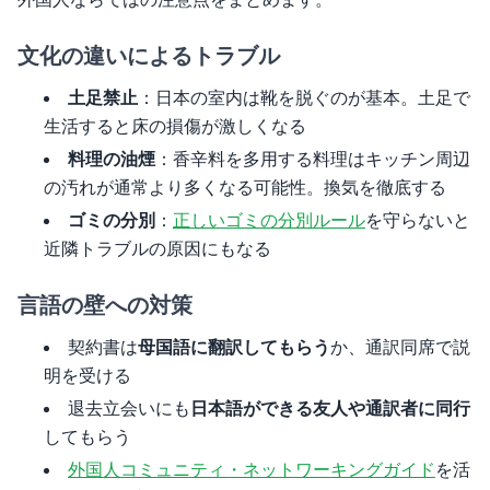
文化の違いによるトラブル
土足禁止
：日本の室内は靴を脱ぐのが基本。土足で
生活すると床の損傷が激しくなる
料理の油煙
：香辛料を多用する料理はキッチン周辺
の汚れが通常より多くなる可能性。換気を徹底する
ゴミの分別
：
正しいゴミの分別ルール
を守らないと
近隣トラブルの原因にもなる
言語の壁への対策
契約書は
母国語に翻訳してもらう
か、通訳同席で説
明を受ける
退去立会いにも
日本語ができる友人や通訳者に同行
してもらう
外国人コミュニティ・ネットワーキングガイド
を活