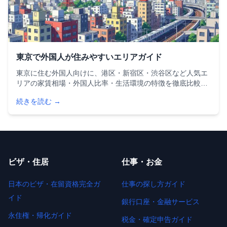
東京で外国人が住みやすいエリアガイド
東京に住む外国人向けに、港区・新宿区・渋谷区など人気エ
リアの家賃相場・外国人比率・生活環境の特徴を徹底比較。
駐在員・留学生・ファミリーなどタイプ別のおすすめエリア
続きを読む →
や、外国人が賃貸物件を探す際の注意点・シェアハウス情報
も詳しく解説します。
ビザ・住居
仕事・お金
日本のビザ・在留資格完全ガ
仕事の探し方ガイド
イド
銀行口座・金融サービス
永住権・帰化ガイド
税金・確定申告ガイド