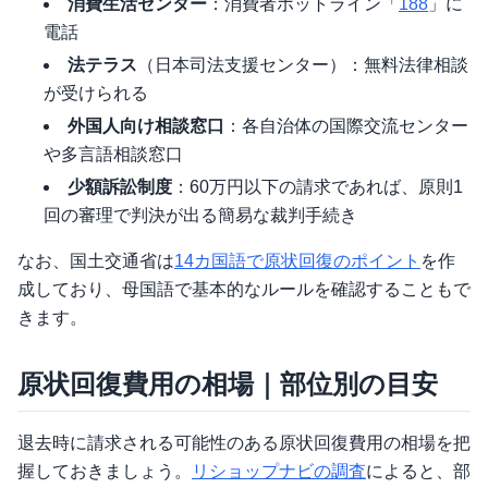
消費生活センター
：消費者ホットライン「
188
」に
電話
法テラス
（日本司法支援センター）：無料法律相談
が受けられる
外国人向け相談窓口
：各自治体の国際交流センター
や多言語相談窓口
少額訴訟制度
：60万円以下の請求であれば、原則1
回の審理で判決が出る簡易な裁判手続き
なお、国土交通省は
14カ国語で原状回復のポイント
を作
成しており、母国語で基本的なルールを確認することもで
きます。
原状回復費用の相場｜部位別の目安
退去時に請求される可能性のある原状回復費用の相場を把
握しておきましょう。
リショップナビの調査
によると、部