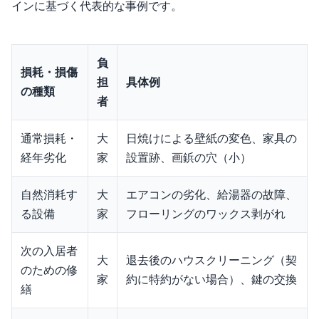
インに基づく代表的な事例です。
負
損耗・損傷
担
具体例
の種類
者
通常損耗・
大
日焼けによる壁紙の変色、家具の
経年劣化
家
設置跡、画鋲の穴（小）
自然消耗す
大
エアコンの劣化、給湯器の故障、
る設備
家
フローリングのワックス剥がれ
次の入居者
大
退去後のハウスクリーニング（契
のための修
家
約に特約がない場合）、鍵の交換
繕