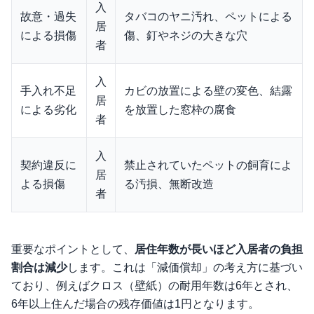
入
故意・過失
タバコのヤニ汚れ、ペットによる
居
による損傷
傷、釘やネジの大きな穴
者
入
手入れ不足
カビの放置による壁の変色、結露
居
による劣化
を放置した窓枠の腐食
者
入
契約違反に
禁止されていたペットの飼育によ
居
よる損傷
る汚損、無断改造
者
重要なポイントとして、
居住年数が長いほど入居者の負担
割合は減少
します。これは「減価償却」の考え方に基づい
ており、例えばクロス（壁紙）の耐用年数は6年とされ、
6年以上住んだ場合の残存価値は1円となります。