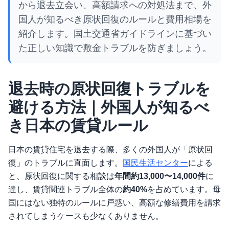
から退去立会い、高額請求への対処法まで、外
国人が知るべき原状回復のルールと費用相場を
紹介します。国土交通省ガイドラインに基づい
た正しい知識で敷金トラブルを防ぎましょう。
退去時の原状回復トラブルを
避ける方法｜外国人が知るべ
き日本の賃貸ルール
日本の賃貸住宅を退去する際、多くの外国人が「原状回
復」のトラブルに直面します。
国民生活センター
による
と、原状回復に関する相談は
年間約13,000〜14,000件
に
達し、賃貸関連トラブル全体の
約40%
を占めています。母
国にはない独特のルールに戸惑い、高額な修繕費用を請求
されてしまうケースも少なくありません。