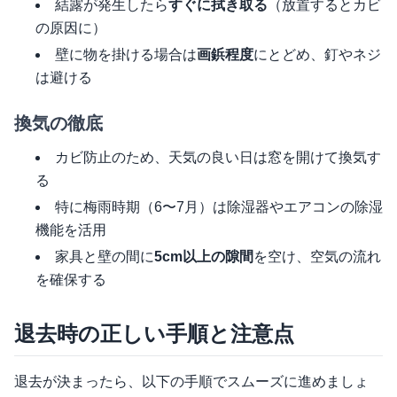
結露が発生したら
すぐに拭き取る
（放置するとカビ
の原因に）
壁に物を掛ける場合は
画鋲程度
にとどめ、釘やネジ
は避ける
換気の徹底
カビ防止のため、天気の良い日は窓を開けて換気す
る
特に梅雨時期（6〜7月）は除湿器やエアコンの除湿
機能を活用
家具と壁の間に
5cm以上の隙間
を空け、空気の流れ
を確保する
退去時の正しい手順と注意点
退去が決まったら、以下の手順でスムーズに進めましょ