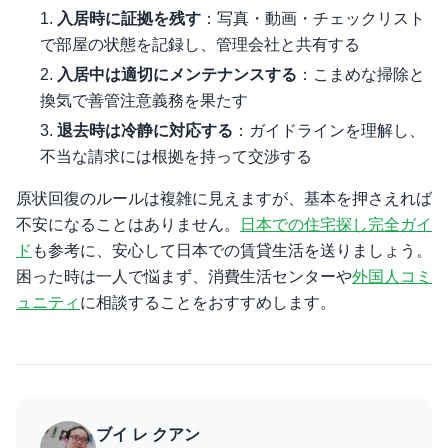
入居時に証拠を残す
：写真・動画・チェックリスト
で部屋の状態を記録し、管理会社と共有する
入居中は適切にメンテナンスする
：こまめな掃除と
換気で善管注意義務を果たす
退去時は冷静に対応する
：ガイドラインを理解し、
不当な請求には根拠を持って交渉する
原状回復のルールは複雑に見えますが、基本を押さえれば
不安になることはありません。
日本での住宅探し完全ガイ
ド
も参考に、安心して日本での賃貸生活を送りましょう。
困った時は一人で悩まず、消費生活センターや
外国人コミ
ュニティ
に相談することをおすすめします。
ブイ レ クアン