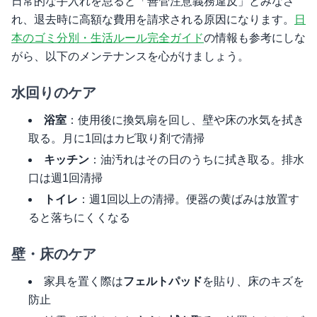
日常的な手入れを怠ると「善管注意義務違反」とみなさ
れ、退去時に高額な費用を請求される原因になります。
日
本のゴミ分別・生活ルール完全ガイド
の情報も参考にしな
がら、以下のメンテナンスを心がけましょう。
水回りのケア
浴室
：使用後に換気扇を回し、壁や床の水気を拭き
取る。月に1回はカビ取り剤で清掃
キッチン
：油汚れはその日のうちに拭き取る。排水
口は週1回清掃
トイレ
：週1回以上の清掃。便器の黄ばみは放置す
ると落ちにくくなる
壁・床のケア
家具を置く際は
フェルトパッド
を貼り、床のキズを
防止