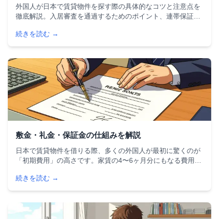
外国人が日本で賃貸物件を探す際の具体的なコツと注意点を
徹底解説。入居審査を通過するためのポイント、連帯保証人
問題の解決法、初期費用の目安、外国人対応の不動産会社や
続きを読む →
ポータルサイト、国土交通省の支援サービスまで、実用的な
情報をまとめた完全ガイドです。
敷金・礼金・保証金の仕組みを解説
日本で賃貸物件を借りる際、多くの外国人が最初に驚くのが
「初期費用」の高さです。家賃の4〜6ヶ月分にもなる費用の
中でも、特に理解しにくいのが**敷金（しききん）**、**礼金
続きを読む →
（れいきん）**、**保証金（ほしょうきん）**の3つです。母
国にはない制度も含まれるため、知らずに契約して後悔する
ケースも少なくありません。