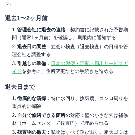
う。
退去1〜2ヶ月前
管理会社に退去の連絡
：契約書に記載された予告期
間（通常1ヶ月前）を確認し、期限内に通知する
退去日の調整
：立会い検査（退去検査）の日程を管
理会社と調整する
引越しの準備
：
日本の郵便・宅配・届出サービスガ
イド
を参考に、住所変更などの手続きを進める
退去日まで
徹底的な清掃
：特に水回り、換気扇、コンロ周りを
重点的に掃除
自分で修繕できる箇所の対応
：壁の小さな穴は補修
材（ホームセンターで数百円）で埋められる
残置物の撤去
：私物はすべて運び出す。粗大ゴミは