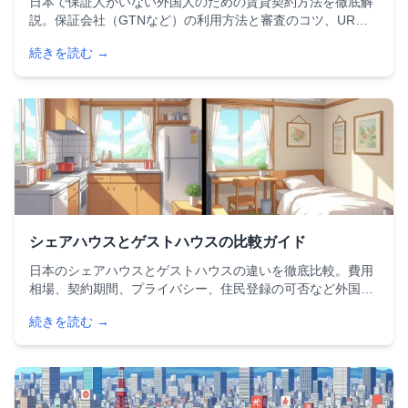
日本で保証人がいない外国人のための賃貸契約方法を徹底解
説。保証会社（GTNなど）の利用方法と審査のコツ、UR住
宅のメリット・デメリット、保証人不要物件の探し方、会
続きを読む →
社・学校の支援制度まで、具体的な手順をステップごとに紹
介します。
シェアハウスとゲストハウスの比較ガイド
日本のシェアハウスとゲストハウスの違いを徹底比較。費用
相場、契約期間、プライバシー、住民登録の可否など外国人
が知っておくべきポイントを解説。滞在期間や予算に応じた
続きを読む →
最適な住まい選びをサポートする完全ガイドです。