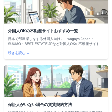
外国人OKの不動産サイトおすすめ一覧
日本で部屋探しをする外国人向けに、wagaya Japan・
SUUMO・BEST-ESTATE.JPなど外国人OKの不動産サイトを
徹底比較。多言語対応、保証人不要、オンライン完結型など
続きを読む →
各サイトの特徴と選び方のポイントを詳しく解説します。
保証人がいない場合の賃貸契約方法