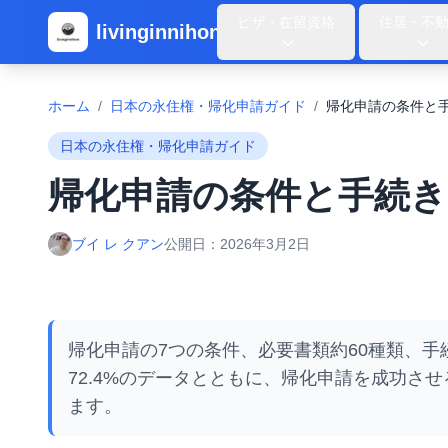
ビザ・在留資格
住居・不
livinginnihon
ホーム
/
日本の永住権・帰化申請ガイド
/
帰化申請の条件と
日本の永住権・帰化申請ガイド
帰化申請の条件と手続き
ブイ レ クアン
公開日：
2026年3月2日
帰化申請の7つの条件、必要書類約60種類、手
72.4%のデータとともに、帰化申請を成功さ
ます。