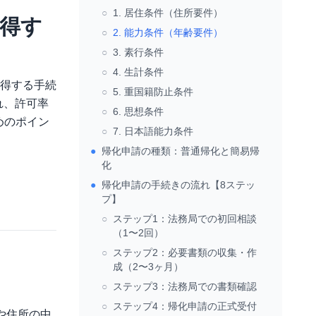
○
1. 居住条件（住所要件）
得す
○
2. 能力条件（年齢要件）
○
3. 素行条件
○
4. 生計条件
得する手続
○
5. 重国籍防止条件
れ、許可率
○
6. 思想条件
めのポイン
○
7. 日本語能力条件
●
帰化申請の種類：普通帰化と簡易帰
化
●
帰化申請の手続きの流れ【8ステッ
プ】
○
ステップ1：法務局での初回相談
（1〜2回）
○
ステップ2：必要書類の収集・作
成（2〜3ヶ月）
○
ステップ3：法務局での書類確認
○
ステップ4：帰化申請の正式受付
や住所の中