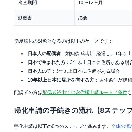
審査期間
10〜12ヶ月
動機書
必要
簡易帰化の対象となるのは以下のケースです：
日本人の配偶者
：婚姻後3年以上経過し、1年以
日本で生まれた方
：3年以上日本に住所がある場
日本人の子
：3年以上日本に住所がある場合
10年以上日本に居所を有する方
：居住条件が緩和
配偶者の方は
配偶者経由での永住権申請ルートと条件
も
帰化申請の手続きの流れ【8ステッ
帰化申請は以下の8つのステップで進みます。
全体の流