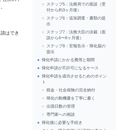
○
ステップ5：法務局での面談（受
す。
付から約3ヶ月後）
○
ステップ6：追加調査・書類の提
出
○
ステップ7：法務大臣の決裁（面
申請はでき
談から6〜8ヶ月後）
○
ステップ8：官報告示・帰化届の
提出
●
帰化申請にかかる費用と期間
●
帰化申請が不許可になるケース
●
帰化申請を成功させるためのポイン
ト
○
税金・社会保険の完全納付
○
帰化の動機書を丁寧に書く
○
出国日数の管理
○
専門家への相談
●
帰化後に必要な手続き