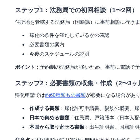
ステップ1：法務局での初回相談（1〜2回）
住所地を管轄する法務局（国籍課）に事前相談に行きま
帰化の条件を満たしているかの確認
必要書類の案内
今後のスケジュールの説明
ポイント
：予約制の法務局が多いため、事前に電話で予
ステップ2：必要書類の収集・作成（2〜3ヶ
帰化申請では
約60種類もの書類
が必要になる場合があ
作成する書類
：帰化許可申請書、親族の概要、帰
日本で集める書類
：住民票、戸籍謄本（日本人配
本国から取り寄せる書類
：出生証明書、国籍証明