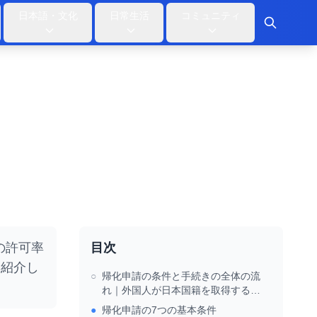
日本語・文化
日常生活
コミュニティ
の許可率
目次
を紹介し
○
帰化申請の条件と手続きの全体の流
れ｜外国人が日本国籍を取得するた
めの完全ガイド
●
帰化申請の7つの基本条件