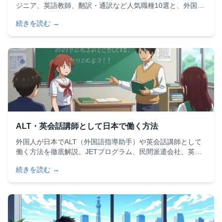
ジニア、英語教師、翻訳・通訳など人気職種10選と、外国人
向け求人サイトの活用法、就活成功のポイントまで詳しく紹
続きを読む →
介します。TOEICスコア別の年収目安も掲載。
ALT・英会話講師として日本で働く方法
外国人が日本でALT（外国語指導助手）や英会話講師として
働く方法を徹底解説。JETプログラム、民間派遣会社、英会
話スクールの給与・ビザ・資格・求人情報を比較した完全ガ
続きを読む →
イドです。初めての方にもわかりやすく解説しています。