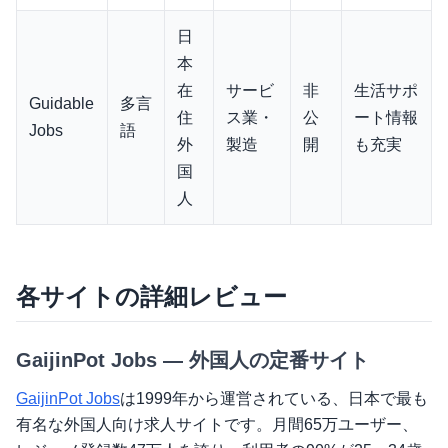
日
本
在
サービ
非
生活サポ
Guidable
多言
住
ス業・
公
ート情報
Jobs
語
外
製造
開
も充実
国
人
各サイトの詳細レビュー
GaijinPot Jobs — 外国人の定番サイト
GaijinPot Jobs
は1999年から運営されている、日本で最も
有名な外国人向け求人サイトです。月間65万ユーザー、