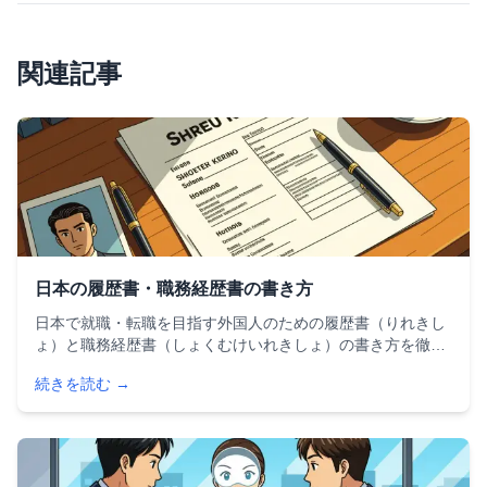
関連記事
日本の履歴書・職務経歴書の書き方
日本で就職・転職を目指す外国人のための履歴書（りれきし
ょ）と職務経歴書（しょくむけいれきしょ）の書き方を徹底
解説。フォーマット、証明写真、志望動機など各項目の記入
続きを読む →
方法から提出マナーまで、書類選考を突破するためのポイン
トを紹介します。