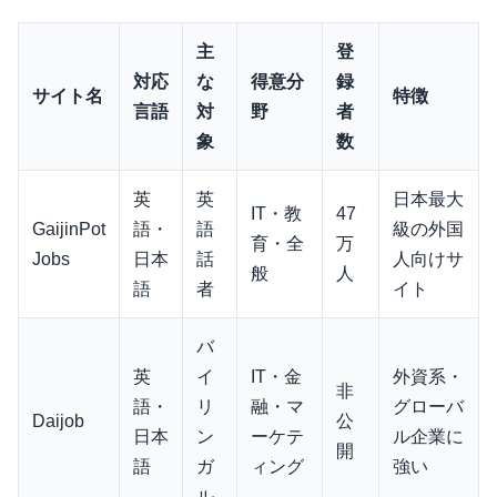
主
登
対応
な
得意分
録
サイト名
特徴
言語
対
野
者
象
数
英
英
日本最大
IT・教
47
GaijinPot
語・
語
級の外国
育・全
万
Jobs
日本
話
人向けサ
般
人
語
者
イト
バ
英
イ
IT・金
外資系・
非
語・
リ
融・マ
グローバ
Daijob
公
日本
ン
ーケテ
ル企業に
開
語
ガ
ィング
強い
ル