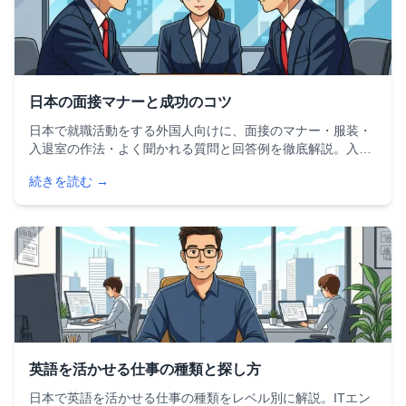
日本の面接マナーと成功のコツ
日本で就職活動をする外国人向けに、面接のマナー・服装・
入退室の作法・よく聞かれる質問と回答例を徹底解説。入室
のノック回数からお辞儀の角度まで、日本独自の面接ルール
続きを読む →
を完全網羅。2024年の最新情報と実践的なコツで面接成功を
目指しましょう。
英語を活かせる仕事の種類と探し方
日本で英語を活かせる仕事の種類をレベル別に解説。ITエン