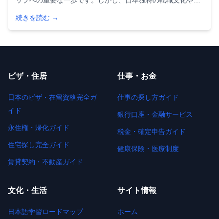
ップへの重要な一歩です。しかし、日本独特の転職文化や就
労ビザの制約があるため、母国とは異なるアプローチが必要
続きを読む →
になります。2024年には日本の外国人労働者数が過去最高の
**230万人**を記録し（[前年比12.4%増](https://www.hr-
brew.com/
ビザ・住居
仕事・お金
日本のビザ・在留資格完全ガ
仕事の探し方ガイド
イド
銀行口座・金融サービス
永住権・帰化ガイド
税金・確定申告ガイド
住宅探し完全ガイド
健康保険・医療制度
賃貸契約・不動産ガイド
文化・生活
サイト情報
日本語学習ロードマップ
ホーム