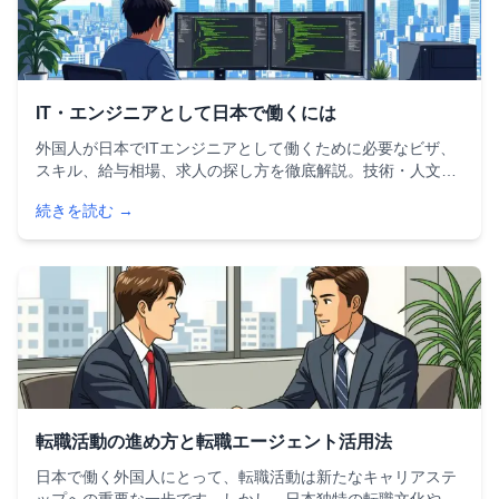
IT・エンジニアとして日本で働くには
外国人が日本でITエンジニアとして働くために必要なビザ、
スキル、給与相場、求人の探し方を徹底解説。技術・人文知
識・国際業務ビザの条件から、企業の年収比較、おすすめ求
続きを読む →
人サイトまで、日本でのITキャリア構築に必要な情報をまと
めました。
転職活動の進め方と転職エージェント活用法
日本で働く外国人にとって、転職活動は新たなキャリアステ