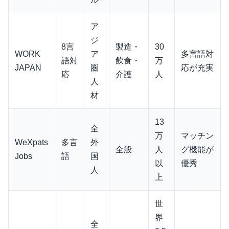
ア
ジ
8言
製造・
30
WORK
ア
多言語対
語対
飲食・
万
JAPAN
圏
応が充実
応
介護
人
人
材
13
全
万
マッチン
WeXpats
多言
外
全般
人
グ機能が
Jobs
語
国
以
優秀
人
上
世
界
全