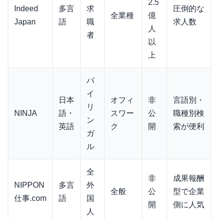
2.5
Indeed
多言
求
圧倒的な
全業種
億
Japan
語
職
求人数
人
者
以
上
バ
イ
日本
オフィ
非
言語別・
リ
NINJA
語・
スワー
公
職種別検
ン
英語
ク
開
索が便利
ガ
ル
全
非
成果報酬
NIPPON
多言
外
全般
公
型で企業
仕事.com
語
国
開
側に人気
人